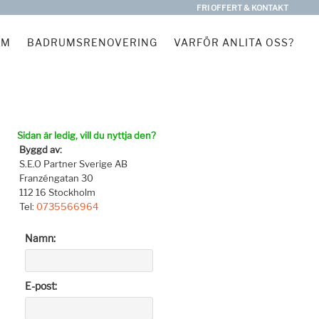
FRI OFFERT & KONTAKT
EM
BADRUMSRENOVERING
VARFÖR ANLITA OSS?
Sidan är ledig, vill du nyttja den?
Byggd av:
S.E.O Partner Sverige AB
Franzéngatan 30
112 16 Stockholm
Tel:
0735566964
Namn:
E-post: