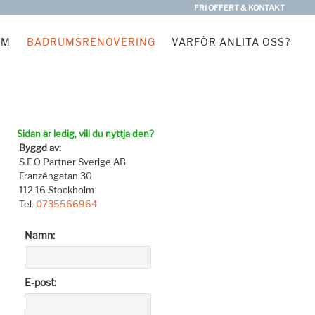
FRI OFFERT & KONTAKT
EM
BADRUMSRENOVERING
VARFÖR ANLITA OSS?
Sidan är ledig, vill du nyttja den?
Byggd av:
S.E.O Partner Sverige AB
Franzéngatan 30
112 16 Stockholm
Tel:
0735566964
Namn:
E-post: