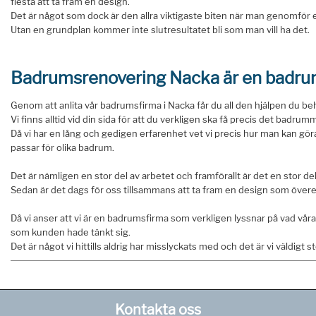
flesta att ta fram en design.
Det är något som dock är den allra viktigaste biten när man genomför
Utan en grundplan kommer inte slutresultatet bli som man vill ha det.
Badrumsrenovering Nacka är en badru
Genom att anlita vår badrumsfirma i Nacka får du all den hjälpen du be
Vi finns alltid vid din sida för att du verkligen ska få precis det badrum
Då vi har en lång och gedigen erfarenhet vet vi precis hur man kan göra
passar för olika badrum.
Det är nämligen en stor del av arbetet och framförallt är det en stor del 
Sedan är det dags för oss tillsammans att ta fram en design som öve
Då vi anser att vi är en badrumsfirma som verkligen lyssnar på vad våra k
som kunden hade tänkt sig.
Det är något vi hittills aldrig har misslyckats med och det är vi väldigt st
Kontakta oss